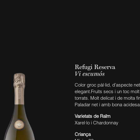
Refugi Reserva
Vi escumós
Color groc pàl·lid, d’aspecte net
elegant.Fruits secs i un toc molt
torrats. Molt delicat i de molta f
Paladar net i amb bona acidesa
Varietats de Raïm
Xarel·lo i Chardonnay
Criança