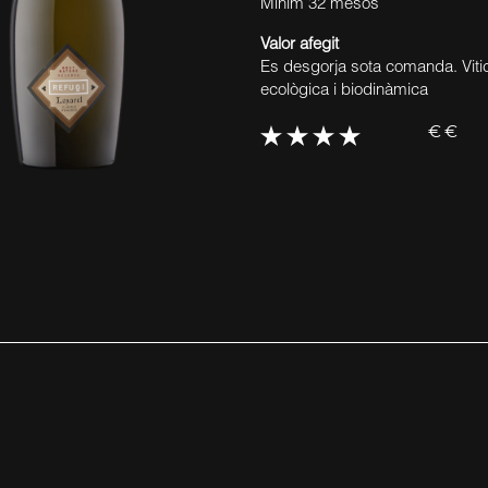
Mínim 32 mesos
Valor afegit
Es desgorja sota comanda. Vitic
ecològica i biodinàmica
€€