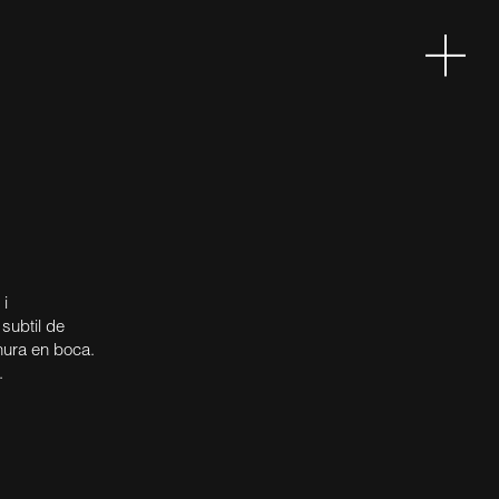
 i
 subtil de
inura en boca.
.