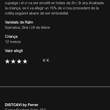
cupatge i el vi va ser envellit en bótes de 2n i 3r any.Acabada
la criança, se li va afegir un 15% de vi nou procedent de la
collita següent abans de ser embotellat.
Varietats de Raïm
Garnatxa, Sirà i Ull de llebre
Criança
12 mesos
Valor afegit
€€
DISTCAVI
by Ferrer