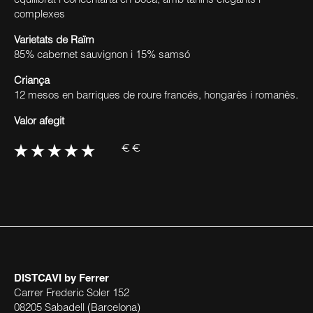
equilibrat i concentarta en boca, amb tanins elegants i
complexes
Varietats de Raïm
85% cabernet sauvignon i 15% samsó
Criança
12 mesos en barriques de roure francés, hongarès i romanès.
Valor afegit
€€
DISTCAVI
by Ferrer
Carrer Frederic Soler 152
08205 Sabadell (Barcelona)