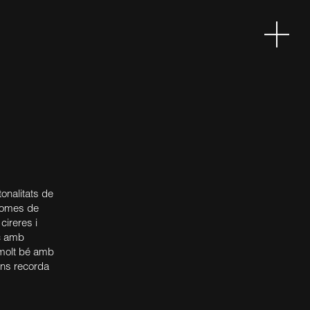
onalitats de
Aromes de
cireres i
ec amb
molt bé amb
 ens recorda