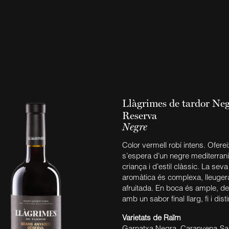
Llàgrimes de tardor Ne
Reserva
Negre
Color vermell robí intens. Oferei
s’espera d’un negre mediterrani
criança i d’estil clàssic. La sev
aromàtica és complexa, lleuge
afruitada. En boca és ample, de
amb un sabor final llarg, fi i disti
Varietats de Raïm