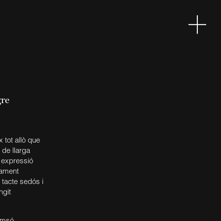
gre
x tot allò que
 de llarga
a expressió
rament
 tacte sedós i
ngit