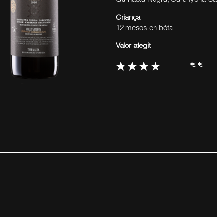
Garnatxa Negra, Caranyena-S
Criança
12 mesos en bòta
Valor afegit
€€