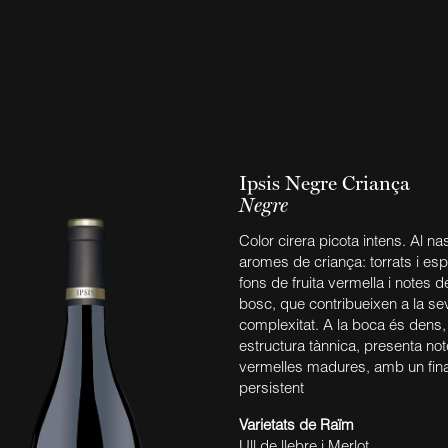
Ipsis Negre Criança
Negre
Color cirera picota intens. Al n
aromes de criança: torrats i es
fons de fruita vermella i notes de
bosc, que contribueixen a la se
complexitat. A la boca és dens
estructura tànnica, presenta not
vermelles madures, amb un final 
persistent
Varietats de Raïm
Ull de llebre i Merlot