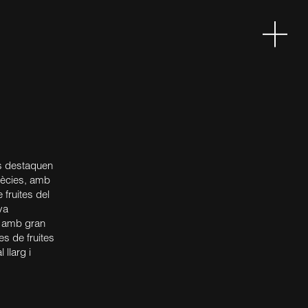
as destaquen
pècies, amb
 fruites del
va
, amb gran
es de fruites
llarg i