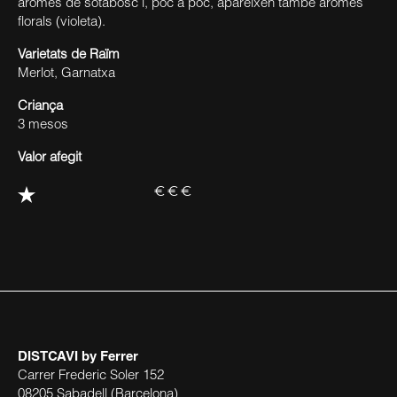
aromes de sotabosc i, poc a poc, apareixen també aromes
florals (violeta).
Varietats de Raïm
Merlot, Garnatxa
Criança
3 mesos
Valor afegit
€€€
DISTCAVI
by Ferrer
Carrer Frederic Soler 152
08205 Sabadell (Barcelona)