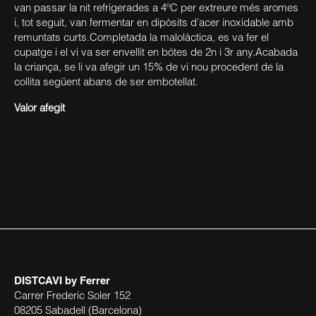
van passar la nit refrigerades a 4ºC per extreure més aromes
i, tot seguit, van fermentar en dipòsits d’acer inoxidable amb
remuntats curts.Completada la malolàctica, es va fer el
cupatge i el vi va ser envellit en bótes de 2n i 3r any.Acabada
la criança, se li va afegir un 15% de vi nou procedent de la
collita següent abans de ser embotellat.
Valor afegit
DISTCAVI
by Ferrer
Carrer Frederic Soler 152
08205 Sabadell (Barcelona)