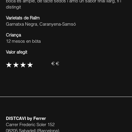
boca és ample, de tacte sedós i amb un sabor final llarg, fi i
distingit
Varietats de Raïm
Garnatxa Negra, Caranyena-Samsó
Criança
12 mesos en bòta
Valor afegit
€€
DISTCAVI
by Ferrer
Carrer Frederic Soler 152
08205 Sabadell (Barcelona)