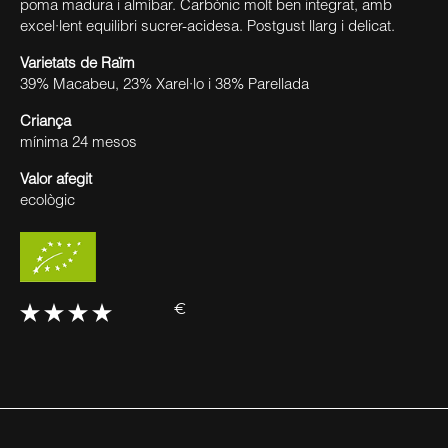
poma madura i almíbar. Carbònic molt ben integrat, amb
excel·lent equilibri sucrer-acidesa. Postgust llarg i delicat.
Varietats de Raïm
39% Macabeu, 23% Xarel·lo i 38% Parellada
Criança
mínima 24 mesos
Valor afegit
ecològic
€